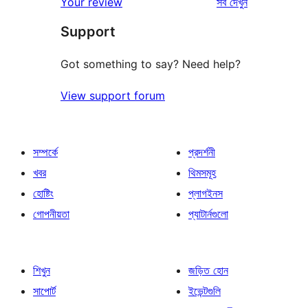
রিভিউ
Your review
সব
দেখুন
Support
Got something to say? Need help?
View support forum
সম্পর্কে
প্রদর্শনী
খবর
থিমসমূহ
হোষ্টিং
প্লাগইনস
গোপনীয়তা
প্যাটার্নগুলো
শিখুন
জড়িত হোন
সাপোর্ট
ইভেন্টগুলি