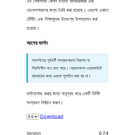
এই সেকশনটি কেবল উন্নত ব্যবহারকারী এবং
ডেভেলপারদের জন্য তৈরি করা হয়েছে। এগুলো এখানে
টেস্টিং এবং শিক্ষামূলক উদ্দেশ্যে উপস্থাপন করা
হয়েছে।
আগের ভার্শন
প্লাগইনের পূর্ববর্তী সংস্করণগুলো নিরাপদ বা
স্থিতিশীল নাও হতে পারে। প্রোডাকশন ওয়েবসাইটে
ব্যবহারের জন্য এগুলো সুপারিশ করা হয় না।
ডাউনলোড করার জন্য অনুগ্রহ করে একটি নির্দিষ্ট
সংস্করণ নির্বাচন করুন।
Download
মেটা
Version
0.7.4