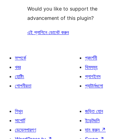
Would you like to support the
advancement of this plugin?
এই প্লাগিনে ডোনেট করুন
সম্পর্কে
প্রদর্শনী
খবর
থিমসমূহ
হোষ্টিং
প্লাগইনস
গোপনীয়তা
প্যাটার্নগুলো
শিখুন
জড়িত হোন
সাপোর্ট
ইভেন্টগুলি
ডেভেলপারগণ
দান করুন
↗