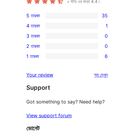
৫ স্টার এর মধ্যে
4.4
।
5 তারকা
35
35টি
4 তারকা
1
5-
1টি
3 তারকা
0
স্টার
4-
0টি
2 তারকা
0
রিভিউ
স্টার
3-
0টি
1 তারকা
6
রিভিউ
স্টার
2-
6টি
রিভিউ
স্টার
1-
রিভিউ
Your review
সব
দেখুন
রিভিউ
স্টার
Support
রিভিউ
Got something to say? Need help?
View support forum
ডোনেট