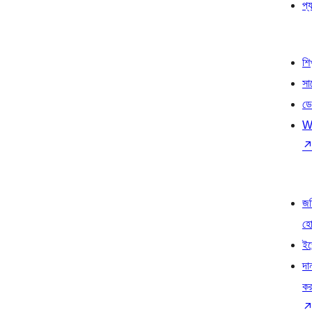
প্য
শি
সা
ডে
W
জড
হ
ইভ
দা
কর