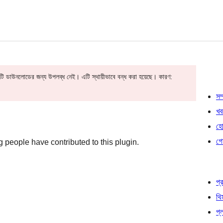
ি ডাউনলোডের জন্য উপলব্ধ নেই। এটি স্থায়ীভাবে বন্ধ করা হয়েছে। কারণ:
সম্
খব
হোষ
গো
 people have contributed to this plugin.
প্র
থি
প্