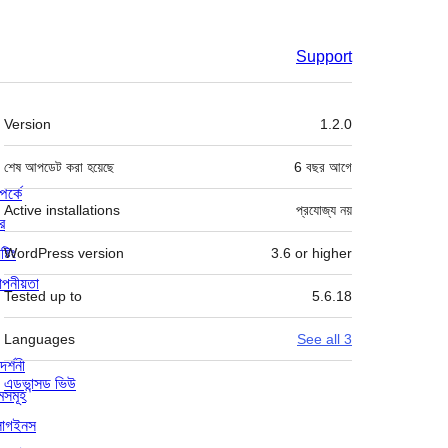
Support
মেটা
Version
1.2.0
শেষ আপডেট করা হয়েছে
6 বছর
আগে
পর্কে
Active installations
প্রযোজ্য নয়
র
্টিং
WordPress version
3.6 or higher
পনীয়তা
Tested up to
5.6.18
Languages
See all 3
দর্শনী
এডভান্সড ভিউ
মসমূহ
লাগইনস