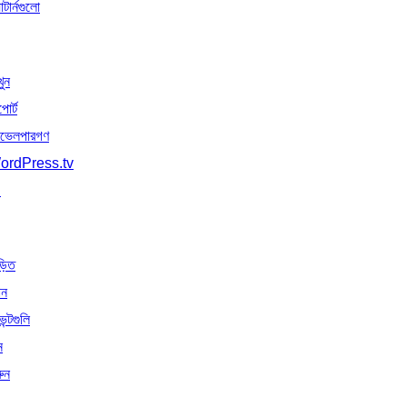
াটার্নগুলো
খুন
পোর্ট
ভেলপারগণ
ordPress.tv
↗
়িত
োন
েন্টগুলি
ন
ুন
↗