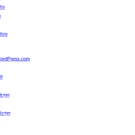
াইভ
র
উচার
ordPress.com
↗
াট
↗
বিপ্রেস
↗
ডিপ্রেস
↗