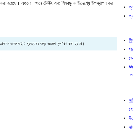
া হয়েছে। এগুলো এখানে টেস্টিং এবং শিক্ষামূলক উদ্দেশ্যে উপস্থাপন করা
প্
প্য
শি
রোডাকশন ওয়েবসাইটে ব্যবহারের জন্য এগুলো সুপারিশ করা হয় না।
সা
ডে
ন।
W
জড
হ
ইভ
দা