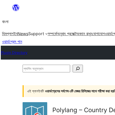
এড়িয়ে
কনটেন্টে
বাংলা
যান
থিম
প্লাগইন
News
Support
সম্পর্কে
অনুবাদ প্রজেক্ট
অবদান রাখুন
যোগাযোগ
ওয়ার্ডপ
ওয়ার্ডপ্রেস পান
Plugin Directory
প্লাগিন
অনুসন্ধান
এই প্লাগইনটি
ওয়ার্ডপ্রেসের সর্বশেষ ৩টি মেজর রিলিজের সাথে পরীক্ষা করা হয়ন
Polylang – Country D