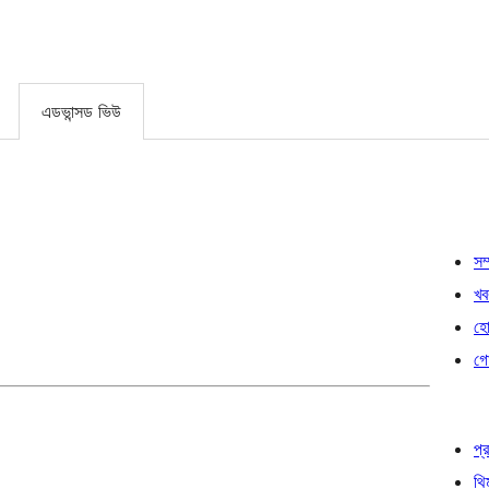
এডভান্সড ভিউ
সম্
খব
হোষ
গো
প্র
থি