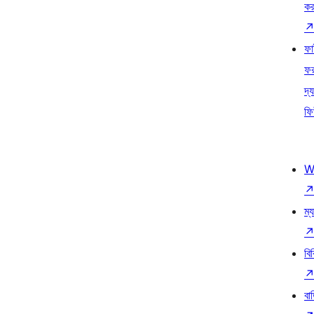
কর
ফ
ফ
দ্য
ফি
W
ম্য
বি
বা