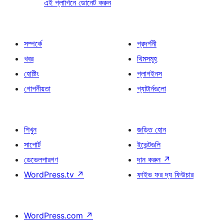
এই প্লাগিনে ডোনেট করুন
সম্পর্কে
প্রদর্শনী
খবর
থিমসমূহ
হোষ্টিং
প্লাগইনস
গোপনীয়তা
প্যাটার্নগুলো
শিখুন
জড়িত হোন
সাপোর্ট
ইভেন্টগুলি
ডেভেলপারগণ
দান করুন
↗
WordPress.tv
↗
ফাইভ ফর দ্য ফিউচার
WordPress.com
↗