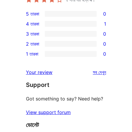
5 তারকা
0
0টি
4 তারকা
1
5-
1টি
3 তারকা
0
স্টার
4-
0টি
2 তারকা
0
রিভিউ
স্টার
3-
0টি
1 তারকা
0
রিভিউ
স্টার
2-
0টি
রিভিউ
স্টার
1-
রিভিউ
Your review
সব
দেখুন
রিভিউ
স্টার
Support
রিভিউ
Got something to say? Need help?
View support forum
ডোনেট