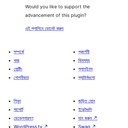
Would you like to support the
advancement of this plugin?
এই প্লাগিনে ডোনেট করুন
সম্পর্কে
প্রদর্শনী
খবর
থিমসমূহ
হোষ্টিং
প্লাগইনস
গোপনীয়তা
প্যাটার্নগুলো
শিখুন
জড়িত হোন
সাপোর্ট
ইভেন্টগুলি
ডেভেলপারগণ
দান করুন
↗
WordPress.tv
↗
Swag
↗