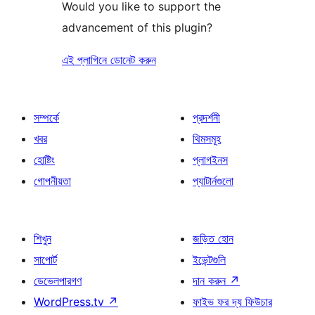
Would you like to support the
advancement of this plugin?
এই প্লাগিনে ডোনেট করুন
সম্পর্কে
প্রদর্শনী
খবর
থিমসমূহ
হোষ্টিং
প্লাগইনস
গোপনীয়তা
প্যাটার্নগুলো
শিখুন
জড়িত হোন
সাপোর্ট
ইভেন্টগুলি
ডেভেলপারগণ
দান করুন
↗
WordPress.tv
↗
ফাইভ ফর দ্য ফিউচার