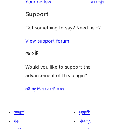
রিভিউ
Your review
সব
দেখুন
রিভিউ
স্টার
Support
রিভিউ
Got something to say? Need help?
View support forum
ডোনেট
Would you like to support the
advancement of this plugin?
এই প্লাগিনে ডোনেট করুন
সম্পর্কে
প্রদর্শনী
খবর
থিমসমূহ