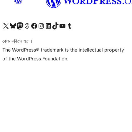
আমাদের X (আগের টুইটার) অ্যাকাউন্টে যান
আমাদের Bluesky অ্যাকাউন্টটি দেখুন
আমাদের মাস্টোডন অ্যাকাউন্টটি দেখুন
আমাদের থ্রেডস অ্যাকাউন্টটি দেখুন
আমাদের ফেসবুক পেজ দেখুন
আমাদের ইন্সটাগ্রাম অ্যাকাউন্ট দেখুন
আমাদের লিঙ্কডইন অ্যাকাউন্টে যান
আমাদের TikTok অ্যাকাউন্টটি দেখুন
আমাদের ইউটিউব চ্যানেলে যান
আমাদের টাম্বলার অ্যাকাউন্ট দেখুন
কোড কবিতার মত ।
The WordPress® trademark is the intellectual property
of the WordPress Foundation.