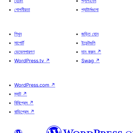
হোষ্টিং
প্লাগইনস
গোপনীয়তা
প্যাটার্নগুলো
শিখুন
জড়িত হোন
সাপোর্ট
ইভেন্টগুলি
ডেভেলপারগণ
দান করুন
↗
WordPress.tv
↗
Swag
↗
WordPress.com
↗
ম্যাট
↗
বিবিপ্রেস
↗
বাডিপ্রেস
↗