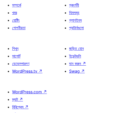
সম্পর্কে
প্রদর্শনী
খবর
থিমসমূহ
হোষ্টিং
প্লাগইনস
গোপনীয়তা
প্যাটার্নগুলো
শিখুন
জড়িত হোন
সাপোর্ট
ইভেন্টগুলি
ডেভেলপারগণ
দান করুন
↗
WordPress.tv
↗
Swag
↗
WordPress.com
↗
ম্যাট
↗
বিবিপ্রেস
↗