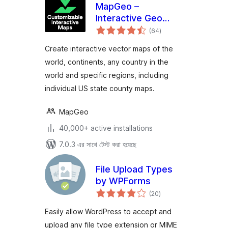
MapGeo –
Interactive Geo
total
Maps
(64
)
ratings
Create interactive vector maps of the
world, continents, any country in the
world and specific regions, including
individual US state county maps.
MapGeo
40,000+ active installations
7.0.3 এর সাথে টেস্ট করা হয়েছে
File Upload Types
by WPForms
total
(20
)
ratings
Easily allow WordPress to accept and
upload any file type extension or MIME