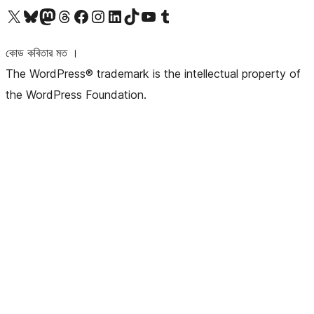
আমাদের X (আগের টুইটার) অ্যাকাউন্টে যান
আমাদের Bluesky অ্যাকাউন্টটি দেখুন
আমাদের মাস্টোডন অ্যাকাউন্টটি দেখুন
আমাদের থ্রেডস অ্যাকাউন্টটি দেখুন
আমাদের ফেসবুক পেজ দেখুন
আমাদের ইন্সটাগ্রাম অ্যাকাউন্ট দেখুন
আমাদের লিঙ্কডইন অ্যাকাউন্টে যান
আমাদের TikTok অ্যাকাউন্টটি দেখুন
আমাদের ইউটিউব চ্যানেলে যান
আমাদের টাম্বলার অ্যাকাউন্ট দেখুন
কোড কবিতার মত ।
The WordPress® trademark is the intellectual property of
the WordPress Foundation.