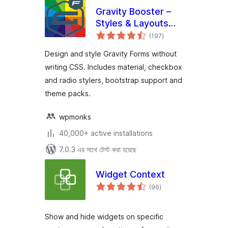
Gravity Booster –
Styles & Layouts
total
for Gravity Forms
(197
)
ratings
Design and style Gravity Forms without
writing CSS. Includes material, checkbox
and radio stylers, bootstrap support and
theme packs.
wpmonks
40,000+ active installations
7.0.3 এর সাথে টেস্ট করা হয়েছে
Widget Context
total
(96
)
ratings
Show and hide widgets on specific