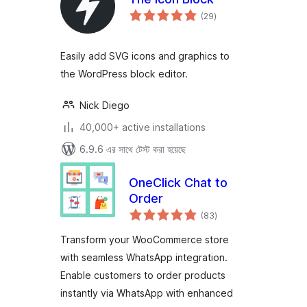
total
(29
)
ratings
Easily add SVG icons and graphics to
the WordPress block editor.
Nick Diego
40,000+ active installations
6.9.6 এর সাথে টেস্ট করা হয়েছে
OneClick Chat to
Order
total
(83
)
ratings
Transform your WooCommerce store
with seamless WhatsApp integration.
Enable customers to order products
instantly via WhatsApp with enhanced