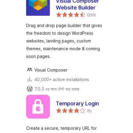
Visual Composer
Website Builder
total
(220
)
ratings
Drag and drop page builder that gives
the freedom to design WordPress
websites, landing pages, custom
themes, maintenance mode & coming
soon pages.
Visual Composer
40,000+ active installations
7.0.3 এর সাথে টেস্ট করা হয়েছে
Temporary Login
total
(5
)
ratings
Create a secure, temporary URL for