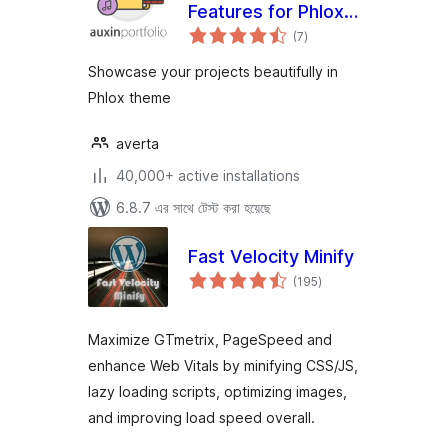
Features for Phlox
total
theme
(7
)
ratings
Showcase your projects beautifully in
Phlox theme
averta
40,000+ active installations
6.8.7 এর সাথে টেস্ট করা হয়েছে
Fast Velocity Minify
total
(195
)
ratings
Maximize GTmetrix, PageSpeed and
enhance Web Vitals by minifying CSS/JS,
lazy loading scripts, optimizing images,
and improving load speed overall.