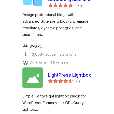
total
PostX
(261
)
ratings
Design professional blogs with
advanced Gutenberg blocks, premade
templates, dynamic post grids, and
smart filters.
WPXPO
40,000+ active installations
7.0.3 এর সাথে টেস্ট করা হয়েছে
LightPress Lightbox
total
(71
)
ratings
Simple, lightweight lightbox plugin for
WordPress. Formerly the WP JQuery
Lightbox.