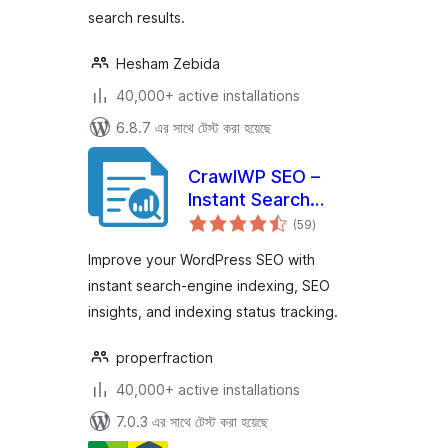
search results.
Hesham Zebida
40,000+ active installations
6.8.7 এর সাথে টেস্ট করা হয়েছে
CrawlWP SEO –
Instant Search
total
Engine Indexing &
(59
)
ratings
SEO Performance
Improve your WordPress SEO with
Monitor
instant search-engine indexing, SEO
insights, and indexing status tracking.
properfraction
40,000+ active installations
7.0.3 এর সাথে টেস্ট করা হয়েছে