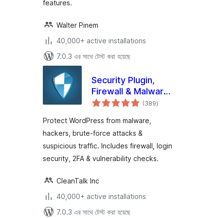
features.
Walter Pinem
40,000+ active installations
7.0.3 এর সাথে টেস্ট করা হয়েছে
Security Plugin,
Firewall & Malware
total
Scanner with Auto
(389
)
ratings
Removal
Protect WordPress from malware,
hackers, brute-force attacks &
suspicious traffic. Includes firewall, login
security, 2FA & vulnerability checks.
CleanTalk Inc
40,000+ active installations
7.0.3 এর সাথে টেস্ট করা হয়েছে