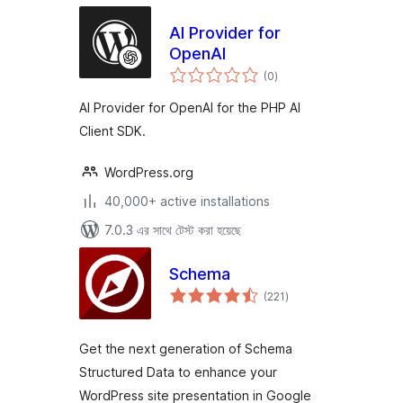
AI Provider for
OpenAI
total
(0
)
ratings
AI Provider for OpenAI for the PHP AI
Client SDK.
WordPress.org
40,000+ active installations
7.0.3 এর সাথে টেস্ট করা হয়েছে
Schema
total
(221
)
ratings
Get the next generation of Schema
Structured Data to enhance your
WordPress site presentation in Google