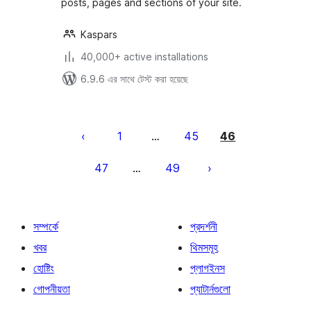
posts, pages and sections of your site.
Kaspars
40,000+ active installations
6.9.6 এর সাথে টেস্ট করা হয়েছে
পোস্ট
পেজিনেশন
1
45
46
…
47
49
…
সম্পর্কে
প্রদর্শনী
খবর
থিমসমূহ
হোষ্টিং
প্লাগইনস
গোপনীয়তা
প্যাটার্নগুলো