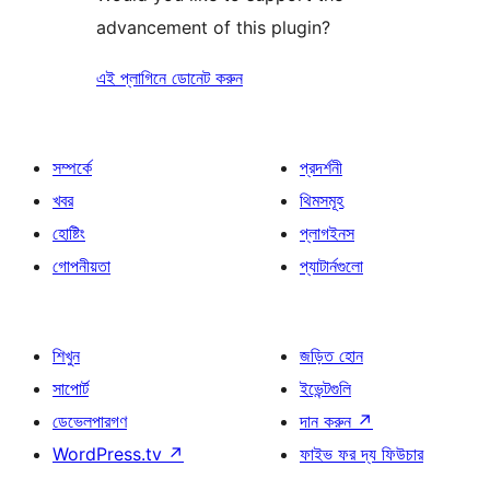
advancement of this plugin?
এই প্লাগিনে ডোনেট করুন
সম্পর্কে
প্রদর্শনী
খবর
থিমসমূহ
হোষ্টিং
প্লাগইনস
গোপনীয়তা
প্যাটার্নগুলো
শিখুন
জড়িত হোন
সাপোর্ট
ইভেন্টগুলি
ডেভেলপারগণ
দান করুন
↗
WordPress.tv
↗
ফাইভ ফর দ্য ফিউচার