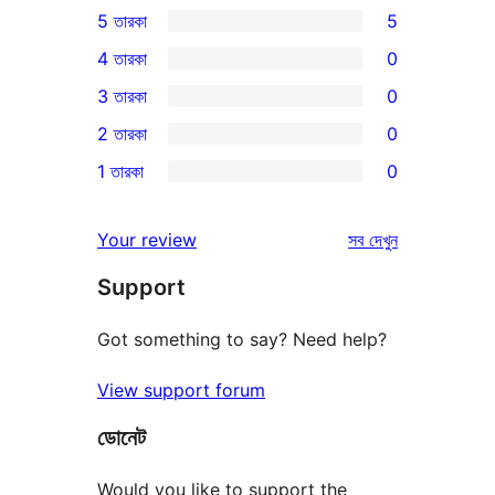
5 তারকা
5
5টি
4 তারকা
0
5-
0টি
3 তারকা
0
স্টার
4-
0টি
2 তারকা
0
রিভিউ
স্টার
3-
0টি
1 তারকা
0
রিভিউ
স্টার
2-
0টি
রিভিউ
স্টার
1-
রিভিউ
Your review
সব
দেখুন
রিভিউ
স্টার
Support
রিভিউ
Got something to say? Need help?
View support forum
ডোনেট
Would you like to support the