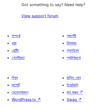
Got something to say? Need help?
View support forum
সম্পর্কে
প্রদর্শনী
খবর
থিমসমূহ
হোষ্টিং
প্লাগইনস
গোপনীয়তা
প্যাটার্নগুলো
শিখুন
জড়িত হোন
সাপোর্ট
ইভেন্টগুলি
ডেভেলপারগণ
দান করুন
↗
WordPress.tv
↗
Swag
↗