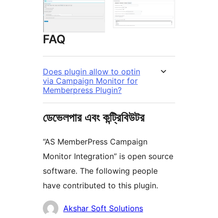
FAQ
Does plugin allow to optin
via Campaign Monitor for
Memberpress Plugin?
ডেভেলপার এবং কন্ট্রিবিউটর
“AS MemberPress Campaign
Monitor Integration” is open source
software. The following people
have contributed to this plugin.
কন্ট্রিবিউটর
Akshar Soft Solutions