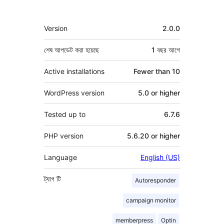
মেটা
Version
2.0.0
শেষ আপডেট করা হয়েছে
1 বছর
আগে
Active installations
Fewer than 10
WordPress version
5.0 or higher
Tested up to
6.7.6
PHP version
5.6.20 or higher
Language
English (US)
ট্যাগ
টি
Autoresponder
campaign monitor
memberpress
Optin