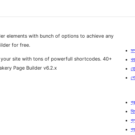
er elements with bunch of options to achieve any
lder for free.
সম্
 your site with tons of powerfull shortcodes. 40+
খব
akery Page Builder v6.2.x
হোষ
গো
প্র
থি
প্
প্য