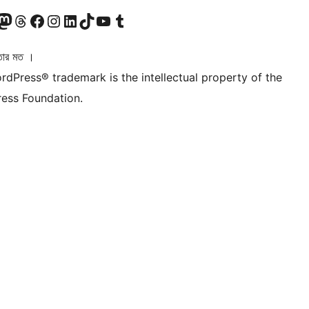
ি দেখুন
 মাস্টোডন অ্যাকাউন্টটি দেখুন
আমাদের থ্রেডস অ্যাকাউন্টটি দেখুন
আমাদের ফেসবুক পেজ দেখুন
আমাদের ইন্সটাগ্রাম অ্যাকাউন্ট দেখুন
আমাদের লিঙ্কডইন অ্যাকাউন্টে যান
আমাদের TikTok অ্যাকাউন্টটি দেখুন
আমাদের ইউটিউব চ্যানেলে যান
আমাদের টাম্বলার অ্যাকাউন্ট দেখুন
তার মত ।
rdPress® trademark is the intellectual property of the
ess Foundation.