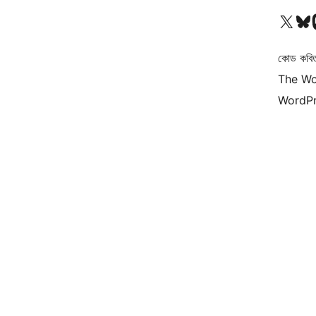
আমাদের X (আগের টুইটার) অ্যাকাউন্টে যান
আমাদের Bluesky অ্যাকাউন্টট
আমাদের
কোড কবি
The Wo
WordPr