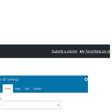
Submit a plugin
My favorites
Log in