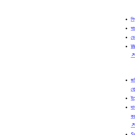
শি
সা
ডে
W
জড
হ
ইভ
দা
কর
S