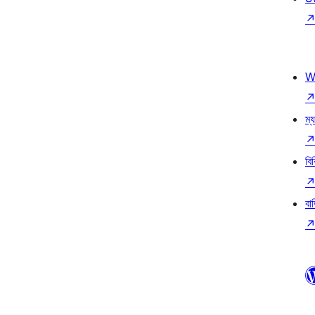
W
ম্য
বি
বা