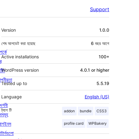
Support
মেটা
Version
1.0.0
শেষ আপডেট করা হয়েছে
6 বছর
আগে
পর্কে
Active installations
100+
র
্টিং
WordPress version
4.0.1 or higher
পনীয়তা
Tested up to
5.5.19
Language
English (US)
দর্শনী
ট্যাগ
টি
addon
bundle
CSS3
মসমূহ
লাগইনস
profile card
WPBakery
াটার্নগুলো