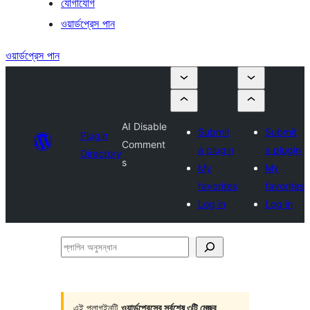
যোগাযোগ
ওয়ার্ডপ্রেস পান
ওয়ার্ডপ্রেস পান
AI Disable
Submit
Submit
Plugin
Comment
a plugin
a plugin
Directory
s
My
My
favorites
favorites
Log in
Log in
প্লাগিন
অনুসন্ধান
এই প্লাগইনটি
ওয়ার্ডপ্রেসের সর্বশেষ ৩টি মেজর