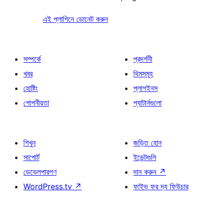
এই প্লাগিনে ডোনেট করুন
সম্পর্কে
প্রদর্শনী
খবর
থিমসমূহ
হোষ্টিং
প্লাগইনস
গোপনীয়তা
প্যাটার্নগুলো
শিখুন
জড়িত হোন
সাপোর্ট
ইভেন্টগুলি
ডেভেলপারগণ
দান করুন
↗
WordPress.tv
↗
ফাইভ ফর দ্য ফিউচার