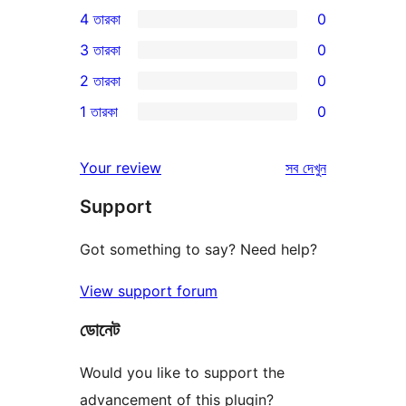
1টি
4 তারকা
0
5-
0টি
3 তারকা
0
স্টার
4-
0টি
2 তারকা
0
রিভিউ
স্টার
3-
0টি
1 তারকা
0
রিভিউ
স্টার
2-
0টি
রিভিউ
স্টার
1-
রিভিউ
Your review
সব
দেখুন
রিভিউ
স্টার
Support
রিভিউ
Got something to say? Need help?
View support forum
ডোনেট
Would you like to support the
advancement of this plugin?