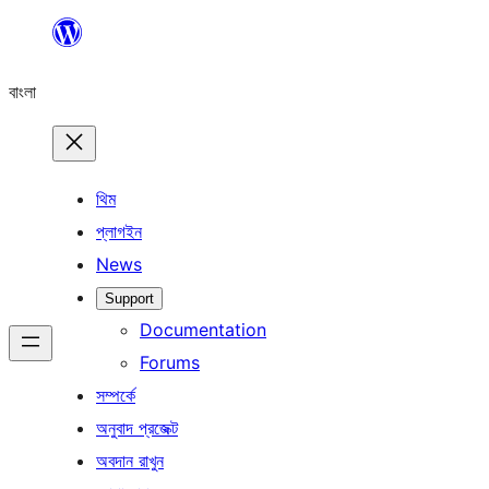
এড়িয়ে
কনটেন্টে
বাংলা
যান
থিম
প্লাগইন
News
Support
Documentation
Forums
সম্পর্কে
অনুবাদ প্রজেক্ট
অবদান রাখুন