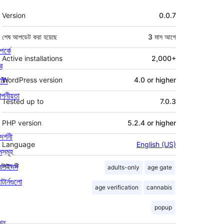
মেটা
Version
0.0.7
শেষ আপডেট করা হয়েছে
3 মাস
আগে
পর্কে
Active installations
2,000+
র
্টিং
WordPress version
4.0 or higher
পনীয়তা
Tested up to
7.0.3
PHP version
5.2.4 or higher
দর্শনী
Language
English (US)
মসমূহ
লাগইনস
ট্যাগ
টি
adults-only
age gate
াটার্নগুলো
age verification
cannabis
popup
খুন