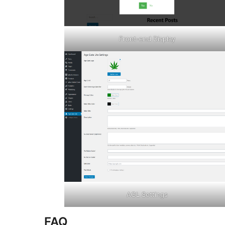
Front-end Display
AGL Settings
FAQ