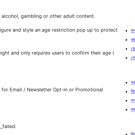
 alcohol, gambling or other adult content.
igure and style an age restriction pop up to protect
সম্
খব
হোষ
eight and only requires users to confirm their age (
গো
প্র
for Email / Newsletter Opt-in or Promotional
থি
প্
প্য
_failed.
শি