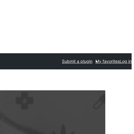
Submit a plugin
My favorites
Log in