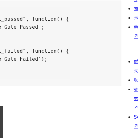
সা
ডে
_passed", function() {

W
 Gate Passed ;

_failed", function() {

 Gate Failed');

জড
হ
ইভ
দা
কর
S