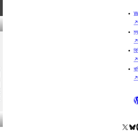
W
ম্য
বি
বা
আমাদের X (আগের টুইটার) অ্যাকাউন্টে যান
আমাদের Bluesky অ্যাকাউন্টট
আমাদের