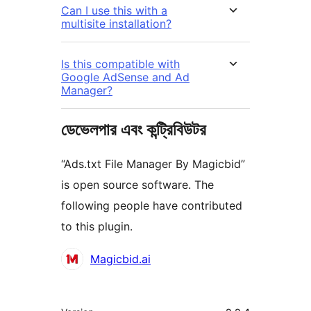
Can I use this with a
multisite installation?
Is this compatible with
Google AdSense and Ad
Manager?
ডেভেলপার এবং কন্ট্রিবিউটর
“Ads.txt File Manager By Magicbid”
is open source software. The
following people have contributed
to this plugin.
কন্ট্রিবিউটর
Magicbid.ai
মেটা