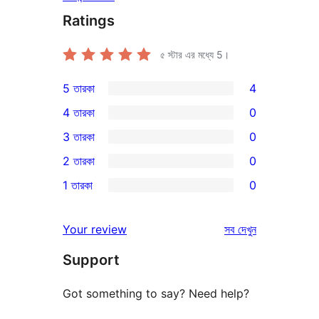
Ratings
৫ স্টার এর মধ্যে
5
।
5 তারকা
4
4টি
4 তারকা
0
5-
0টি
3 তারকা
0
স্টার
4-
0টি
2 তারকা
0
রিভিউ
স্টার
3-
0টি
1 তারকা
0
রিভিউ
স্টার
2-
0টি
রিভিউ
স্টার
1-
রিভিউ
Your review
সব
দেখুন
রিভিউ
স্টার
Support
রিভিউ
Got something to say? Need help?