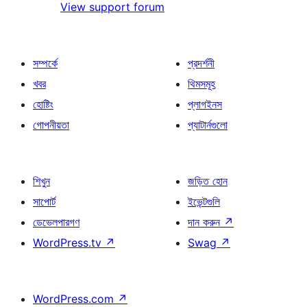
View support forum
সম্পর্কে
প্রদর্শনী
খবর
থিমসমূহ
হোষ্টিং
প্লাগইনস
গোপনীয়তা
প্যাটার্নগুলো
শিখুন
জড়িত হোন
সাপোর্ট
ইভেন্টগুলি
ডেভেলপারগণ
দান করুন
↗
WordPress.tv
↗
Swag
↗
WordPress.com
↗