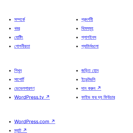
সম্পর্কে
প্রদর্শনী
খবর
থিমসমূহ
হোষ্টিং
প্লাগইনস
গোপনীয়তা
প্যাটার্নগুলো
শিখুন
জড়িত হোন
সাপোর্ট
ইভেন্টগুলি
ডেভেলপারগণ
দান করুন
↗
WordPress.tv
↗
ফাইভ ফর দ্য ফিউচার
WordPress.com
↗
ম্যাট
↗