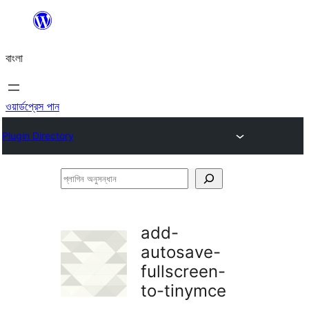
এড়িয়ে
কনটেন্টে
বাংলা
যান
ওয়ার্ডপ্রেস পান
Plugin Directory
প্লাগিন
অনুসন্ধান
add-
autosave-
fullscreen-
to-tinymce