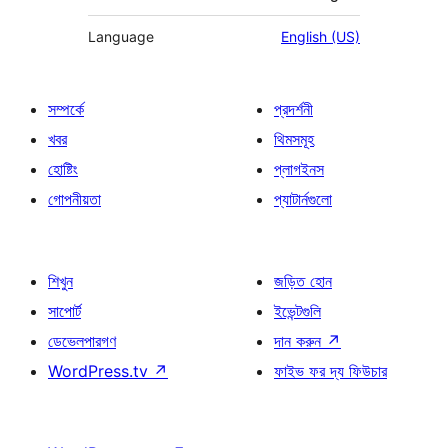
Language
English (US)
সম্পর্কে
প্রদর্শনী
খবর
থিমসমূহ
হোষ্টিং
প্লাগইনস
গোপনীয়তা
প্যাটার্নগুলো
শিখুন
জড়িত হোন
সাপোর্ট
ইভেন্টগুলি
ডেভেলপারগণ
দান করুন
↗
WordPress.tv
↗
ফাইভ ফর দ্য ফিউচার