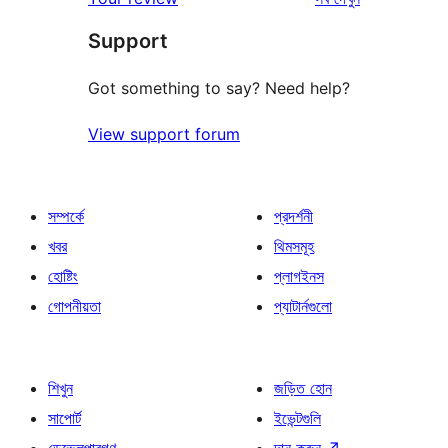
Support
Got something to say? Need help?
View support forum
সম্পর্কে
প্রদর্শনী
খবর
থিমসমূহ
হোষ্টিং
প্লাগইনস
গোপনীয়তা
প্যাটার্নগুলো
শিখুন
জড়িত হোন
সাপোর্ট
ইভেন্টগুলি