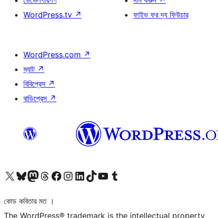
ডেভেলপারগণ
দান করুন
↗
WordPress.tv
↗
ফাইভ ফর দ্য ফিউচার
WordPress.com
↗
ম্যাট
↗
বিবিপ্রেস
↗
বাডিপ্রেস
↗
আমাদের X (আগের টুইটার) অ্যাকাউন্টে যান
আমাদের Bluesky অ্যাকাউন্টটি দেখুন
আমাদের মাস্টোডন অ্যাকাউন্টটি দেখুন
আমাদের থ্রেডস অ্যাকাউন্টটি দেখুন
আমাদের ফেসবুক পেজ দেখুন
আমাদের ইন্সটাগ্রাম অ্যাকাউন্ট দেখুন
আমাদের লিঙ্কডইন অ্যাকাউন্টে যান
আমাদের TikTok অ্যাকাউন্টটি দেখুন
আমাদের ইউটিউব চ্যানেলে যান
আমাদের টাম্বলার অ্যাকাউন্ট দেখুন
কোড কবিতার মত ।
The WordPress® trademark is the intellectual property